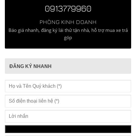
0913779960
PHÒNG KINH DOANH
Báo giá nhanh, đăng ký lái thử tận nhà, hỗ trợ mua xe trả
góp
ĐĂNG KÝ NHANH