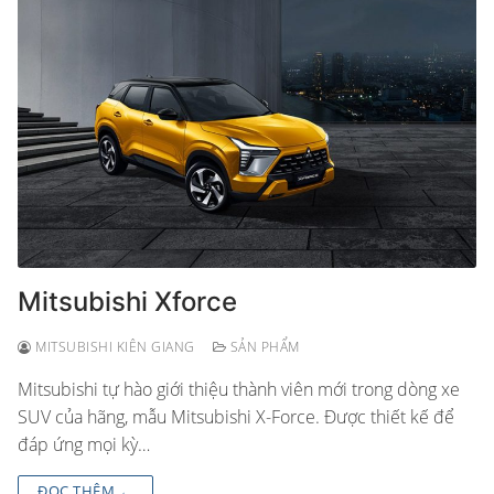
Mitsubishi Xforce
MITSUBISHI KIÊN GIANG
SẢN PHẨM
Mitsubishi tự hào giới thiệu thành viên mới trong dòng xe
SUV của hãng, mẫu Mitsubishi X-Force. Được thiết kế để
đáp ứng mọi kỳ…
ĐỌC THÊM ←