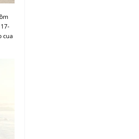
gồm
 17-
o cua