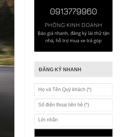
0913779960
PHÒNG KINH DOANH
Báo giá nhanh, đăng ký lái thử tận
nhà, hỗ trợ mua xe trả góp
ĐĂNG KÝ NHANH