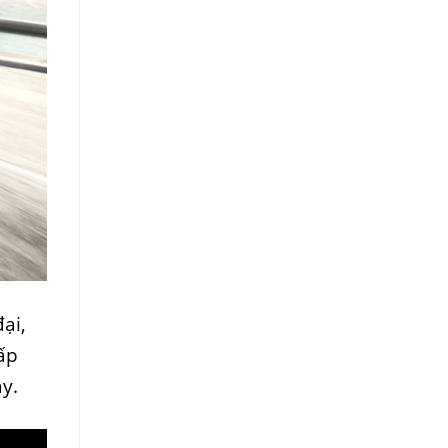
ại,
ấp
y.