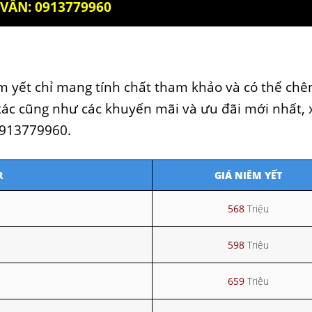
VẤN: 0913779960
êm yết chỉ mang tính chất tham khảo và có thể chê
h xác cũng như các khuyến mãi và ưu đãi mới nhất, 
 0913779960.
R
GIÁ NIÊM YẾT
568
Triệu
598
Triệu
659
Triệu