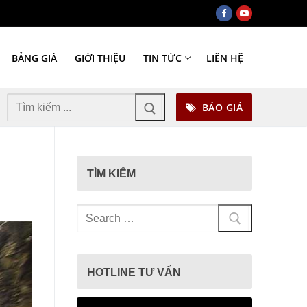
BẢNG GIÁ
GIỚI THIỆU
TIN TỨC
LIÊN HỆ
Tìm
BÁO GIÁ
kiếm
cho:
TÌM KIẾM
Tìm
kiếm
cho:
HOTLINE TƯ VẤN