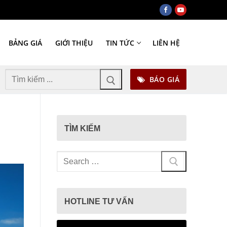
BẢNG GIÁ
GIỚI THIỆU
TIN TỨC
LIÊN HỆ
Tìm
BÁO GIÁ
kiếm
cho:
TÌM KIẾM
Tìm
kiếm
cho:
HOTLINE TƯ VẤN