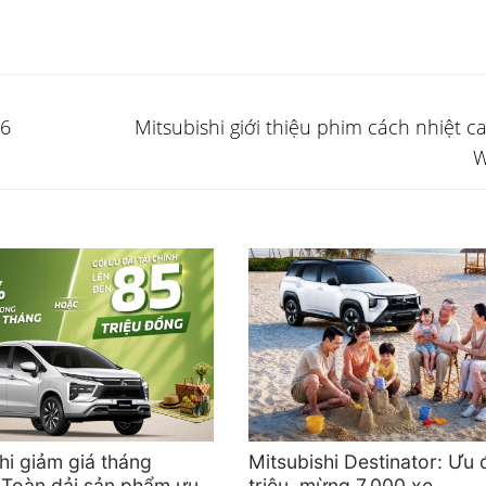
Next
26
Mitsubishi giới thiệu phim cách nhiệt c
post:
W
hi giảm giá tháng
Mitsubishi Destinator: Ưu 
 Toàn dải sản phẩm ưu
triệu, mừng 7.000 xe