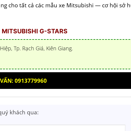
g cho tất cả các mẫu xe Mitsubishi — cơ hội sở 
.
 | MITSUBISHI G-STARS
Hiệp, Tp. Rạch Giá, Kiên Giang.
VẤN: 0913779960
 quý khách qua: