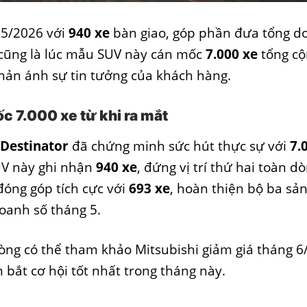
 5/2026 với
940 xe
bàn giao, góp phần đưa tổng d
y cũng là lúc mẫu SUV này cán mốc
7.000 xe
tổng cộ
hản ánh sự tin tưởng của khách hàng.
c 7.000 xe từ khi ra mắt
Destinator
đã chứng minh sức hút thực sự với
7.
UV này ghi nhận
940 xe
, đứng vị trí thứ hai toàn d
óng góp tích cực với
693 xe
, hoàn thiện bộ ba sả
oanh số tháng 5.
òng có thể tham khảo
Mitsubishi giảm giá tháng 6
bắt cơ hội tốt nhất trong tháng này.