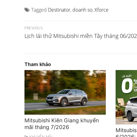
Tagged
Destinator
,
doanh so
,
Xforce
Điều
PREVIOUS
Previous
Lịch lái thử Mitsubishi miền Tây tháng 06/20
hướng
post:
bài
viết
Tham khảo
Mitsubishi Kiên Giang khuyến
mãi tháng 7/2026
Mitsubis
6/2026:
KHUYẾN MÃI