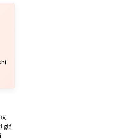
chỉ
ng
ị giá
i