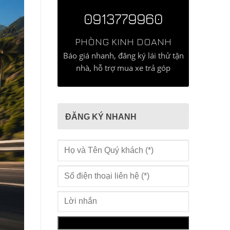
0913779960
PHÒNG KINH DOANH
Báo giá nhanh, đăng ký lái thử tận
nhà, hỗ trợ mua xe trả góp
ĐĂNG KÝ NHANH