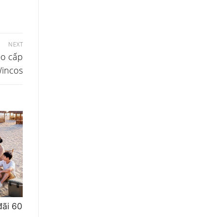
NEXT
ao cấp
incos
đãi 60