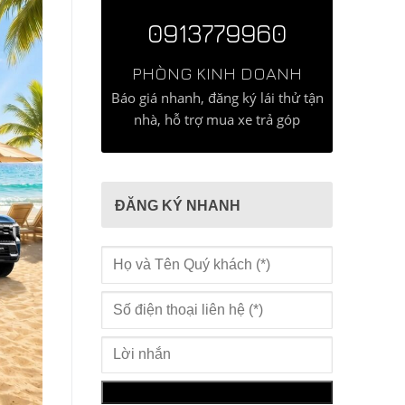
0913779960
PHÒNG KINH DOANH
Báo giá nhanh, đăng ký lái thử tận
nhà, hỗ trợ mua xe trả góp
ĐĂNG KÝ NHANH