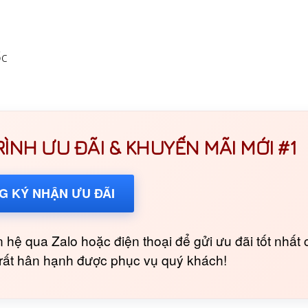
ốc
NH ƯU ĐÃI & KHUYẾN MÃI MỚI #1
G KÝ NHẬN ƯU ĐÃI
 hệ qua Zalo hoặc điện thoại để gửi ưu đãi tốt nhất 
i rất hân hạnh được phục vụ quý khách!