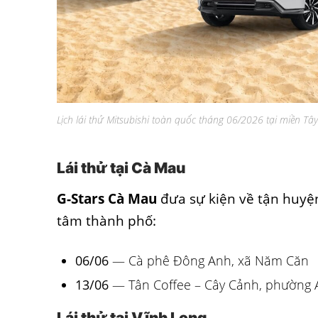
Lịch lái thử Mitsubishi toàn quốc tháng 06/2026 tại miền T
Lái thử tại Cà Mau
G-Stars Cà Mau
đưa sự kiện về tận huy
tâm thành phố:
06/06
— Cà phê Đông Anh, xã Năm Căn
13/06
— Tân Coffee – Cây Cảnh, phường 
Lái thử tại Vĩnh Long