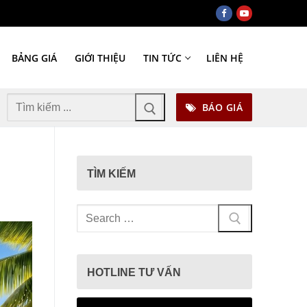
BẢNG GIÁ
GIỚI THIỆU
TIN TỨC
LIÊN HỆ
Tìm
BÁO GIÁ
kiếm
cho:
TÌM KIẾM
Tìm
kiếm
cho:
HOTLINE TƯ VẤN