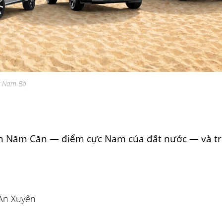
ây Nam Bộ
ện Năm Căn — điểm cực Nam của đất nước — và t
An Xuyên