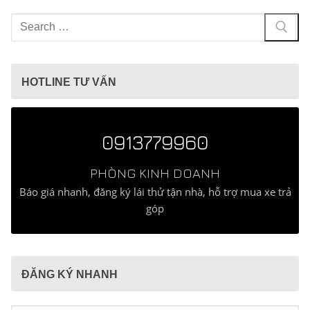
Tìm
kiếm
cho:
HOTLINE TƯ VẤN
0913779960
PHÒNG KINH DOANH
Báo giá nhanh, đăng ký lái thử tận nhà, hỗ trợ mua xe trả
góp
ĐĂNG KÝ NHANH