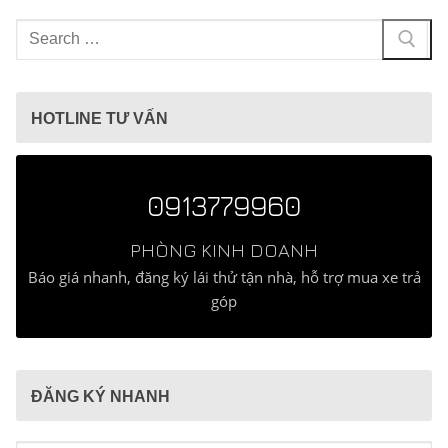
Tìm
kiếm
cho:
HOTLINE TƯ VẤN
0913779960
PHÒNG KINH DOANH
Báo giá nhanh, đăng ký lái thử tận nhà, hỗ trợ mua xe trả
góp
ĐĂNG KÝ NHANH