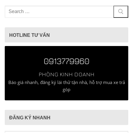
Tìm
kiếm
cho:
HOTLINE TƯ VẤN
0913779960
PHÒNG KINH DOANH
Báo giá nhanh, đăng ký lái thử tận nhà, hỗ trợ mua xe trả
góp
ĐĂNG KÝ NHANH