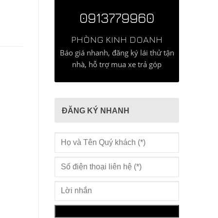
0913779960
PHÒNG KINH DOANH
Báo giá nhanh, đăng ký lái thử tận
nhà, hỗ trợ mua xe trả góp
ĐĂNG KÝ NHANH