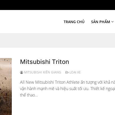
TRANG CHỦ
SẢN PHẨM
Mitsubishi Triton
MITSUBISHI KIÊN GIANG
LOẠI XE
All New Mitsubishi Triton Athlete ấn tượng với khả n
vận hành mạnh mẽ và hiệu suất tối ưu. Thiết kế ngoại
thể thao…