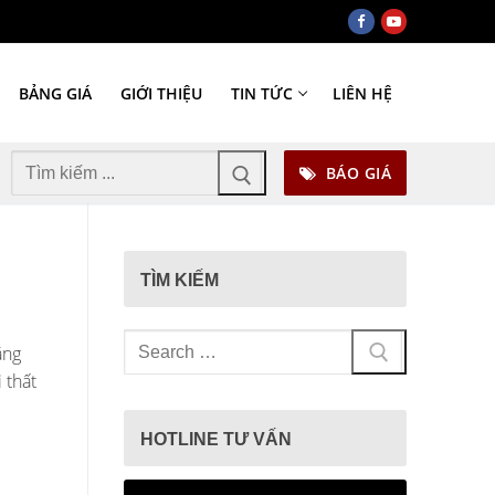
BẢNG GIÁ
GIỚI THIỆU
TIN TỨC
LIÊN HỆ
Tìm
BÁO GIÁ
kiếm
cho:
TÌM KIẾM
Tìm
ăng
kiếm
 thất
cho:
HOTLINE TƯ VẤN