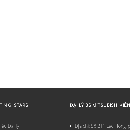
TIN G-STARS
ĐẠI LÝ 3S MITSUBISHI KIÊ
iệu Đại lý
Địa chỉ: Số 211 Lạc Hồng, 