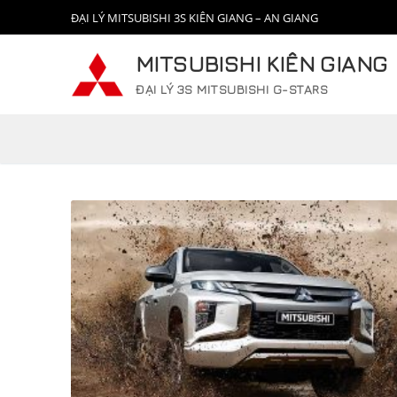
Chuyển
ĐẠI LÝ MITSUBISHI 3S KIÊN GIANG – AN GIANG
đến
nội
MITSUBISHI KIÊN GIANG
dung
ĐẠI LÝ 3S MITSUBISHI G-STARS