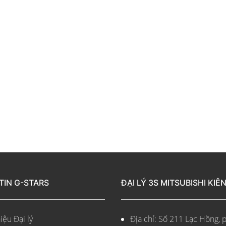
TIN G-STARS
ĐẠI LÝ 3S MITSUBISHI KIÊ
iệu Đại lý
Địa chỉ: Số 211 Lạc Hồng, 