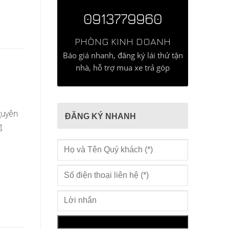
0913779960
PHÒNG KINH DOANH
Báo giá nhanh, đăng ký lái thử tận
nhà, hỗ trợ mua xe trả góp
guyên
ĐĂNG KÝ NHANH
g