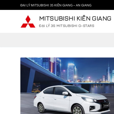
Chuyển
ĐẠI LÝ MITSUBISHI 3S KIÊN GIANG – AN GIANG
đến
nội
MITSUBISHI KIÊN GIANG
dung
ĐẠI LÝ 3S MITSUBISHI G-STARS