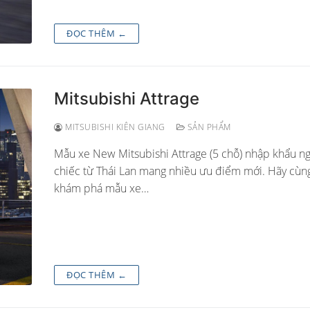
ĐỌC THÊM ←
Mitsubishi Attrage
MITSUBISHI KIÊN GIANG
SẢN PHẨM
Mẫu xe New Mitsubishi Attrage (5 chỗ) nhập khẩu n
chiếc từ Thái Lan mang nhiều ưu điểm mới. Hãy cùn
khám phá mẫu xe…
ĐỌC THÊM ←