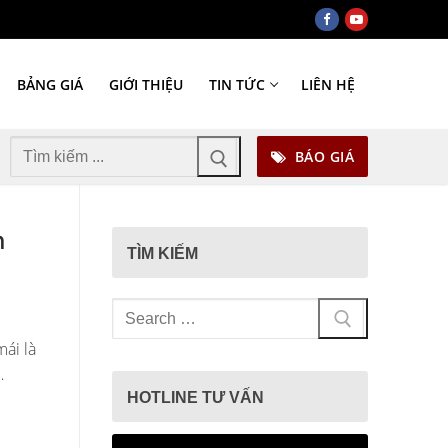
BẢNG GIÁ
GIỚI THIỆU
TIN TỨC
LIÊN HỆ
Tìm
BÁO GIÁ
kiếm
cho:
n
TÌM KIẾM
Tìm
kiếm
mái là
cho:
…
HOTLINE TƯ VẤN