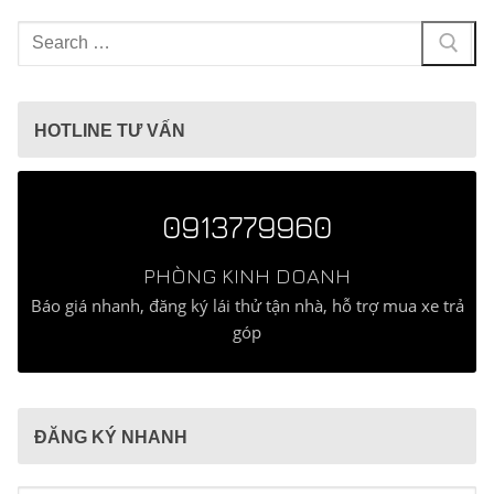
Tìm
kiếm
cho:
HOTLINE TƯ VẤN
0913779960
PHÒNG KINH DOANH
Báo giá nhanh, đăng ký lái thử tận nhà, hỗ trợ mua xe trả
góp
ĐĂNG KÝ NHANH