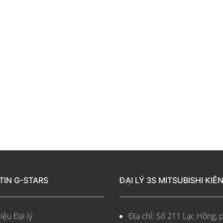
TIN G-STARS
ĐẠI LÝ 3S MITSUBISHI KIÊ
iệu Đại lý
Địa chỉ: Số 211 Lạc Hồng, 