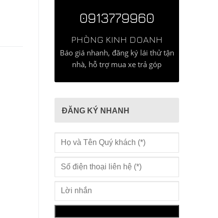
0913779960
PHÒNG KINH DOANH
Báo giá nhanh, đăng ký lái thử tận
nhà, hỗ trợ mua xe trả góp
ĐĂNG KÝ NHANH