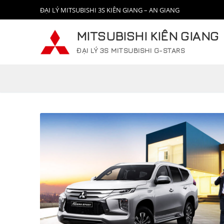
Chuyển
ĐẠI LÝ MITSUBISHI 3S KIÊN GIANG – AN GIANG
đến
nội
MITSUBISHI KIÊN GIANG
dung
ĐẠI LÝ 3S MITSUBISHI G-STARS