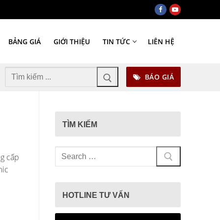
BẢNG GIÁ
GIỚI THIỆU
TIN TỨC
LIÊN HỆ
Tìm
BÁO GIÁ
kiếm
cho:
TÌM KIẾM
Tìm
ng cấp
kiếm
mic
cho:
HOTLINE TƯ VẤN