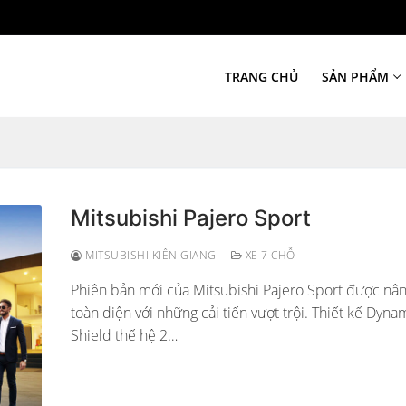
TRANG CHỦ
SẢN PHẨM
Mitsubishi Pajero Sport
MITSUBISHI KIÊN GIANG
XE 7 CHỖ
Phiên bản mới của Mitsubishi Pajero Sport được nâ
toàn diện với những cải tiến vượt trội. Thiết kế Dyna
Shield thế hệ 2…