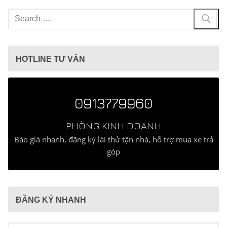
Tìm
kiếm
cho:
HOTLINE TƯ VẤN
0913779960
PHÒNG KINH DOANH
Báo giá nhanh, đăng ký lái thử tận nhà, hỗ trợ mua xe trả
góp
ĐĂNG KÝ NHANH