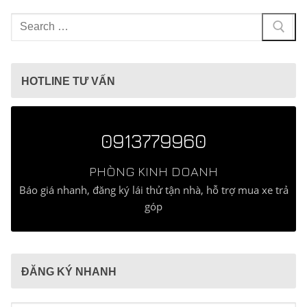
Tìm
kiếm
cho:
HOTLINE TƯ VẤN
0913779960
PHÒNG KINH DOANH
Báo giá nhanh, đăng ký lái thử tận nhà, hỗ trợ mua xe trả
góp
ĐĂNG KÝ NHANH