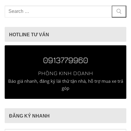
Tìm
kiếm
cho:
HOTLINE TƯ VẤN
0913779960
PHÒNG KINH DOANH
Báo giá nhanh, đăng ký lái thử tận nhà, hỗ trợ mua xe trả
góp
ĐĂNG KÝ NHANH