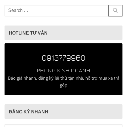
Tìm
kiếm
cho:
HOTLINE TƯ VẤN
0913779960
PHÒNG KINH DOANH
Báo giá nhanh, đăng ký lái thử tận nhà, hỗ trợ mua xe trả
góp
ĐĂNG KÝ NHANH