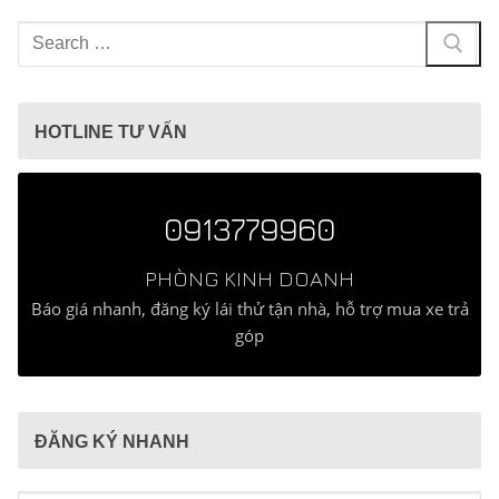
Tìm
kiếm
cho:
HOTLINE TƯ VẤN
0913779960
PHÒNG KINH DOANH
Báo giá nhanh, đăng ký lái thử tận nhà, hỗ trợ mua xe trả
góp
ĐĂNG KÝ NHANH