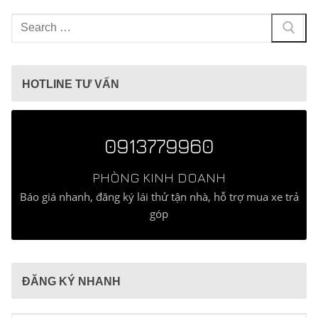
Tìm
kiếm
cho:
HOTLINE TƯ VẤN
0913779960
PHÒNG KINH DOANH
Báo giá nhanh, đăng ký lái thử tận nhà, hỗ trợ mua xe trả
góp
ĐĂNG KÝ NHANH